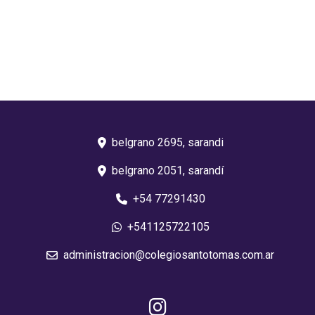
belgrano 2695, sarandi
belgrano 2051, sarandí
+54 77291430
+541125722105
administracion@colegiosantotomas.com.ar